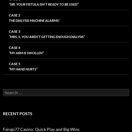
“SIR, YOUR FISTULA ISN’T READY TO BE USED”
CASE 2
THE DIALYSIS MACHINE ALARMS!
CASE 3
“MRS. S, YOU AREN’T GETTING ENOUGH DIALYSIS”
CASE 4
“MY ARM IS SWOLLEN”
CASE 5
“MY HAND HURTS”
Search
for:
RECENT POSTS
Fairgo77 Casino: Quick Play and Big Wins