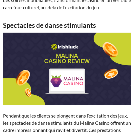
des soirées inoubliables, transformant le casino en un véritable
carrefour culturel, au-delà de l’excitation du jeu.
Spectacles de danse stimulants
Pendant que les clients se plongent dans l’excitation des jeux,
les spectacles de danse stimulants du Malina Casino offrent un
cadre impressionnant qui ravit et divertit. Ces prestations