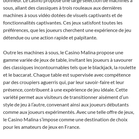
bonheur. Le casino propose une large sélection de machines à
sous, allant des classiques à trois rouleaux aux dernières
machines à sous vidéo dotées de visuels captivants et de
fonctionnalités captivantes. Ces jeux satisfont toutes les
préférences, que les joueurs cherchent une expérience de jeu
détendue ou une action rapide et palpitante.
Outre les machines à sous, le Casino Malina propose une
gamme variée de jeux de table, invitant les joueurs à savourer
des classiques incontournables tels que le blackjack, la roulette
et le baccarat. Chaque table est supervisée avec compétence
par des croupiers aguerris qui, par leur savoir-faire et leur
présence, contribuent à une expérience de jeu idéale. Cette
variété permet aux visiteurs de transitionner aisément d’un
style de jeu à l’autre, convenant ainsi aux joueurs débutants
comme aux joueurs expérimentés. Avec une telle offre de jeux,
le Casino Malina s’impose comme une destination de choix
pour les amateurs de jeux en France.