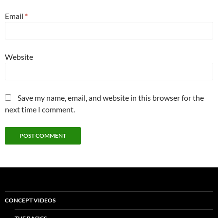
Email
*
Website
Save my name, email, and website in this browser for the
next time I comment.
CONCEPT VIDEOS