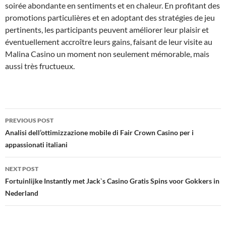
soirée abondante en sentiments et en chaleur. En profitant des
promotions particulières et en adoptant des stratégies de jeu
pertinents, les participants peuvent améliorer leur plaisir et
éventuellement accroître leurs gains, faisant de leur visite au
Malina Casino un moment non seulement mémorable, mais
aussi très fructueux.
Post
PREVIOUS POST
navigation
Analisi dell’ottimizzazione mobile di Fair Crown Casino per i
appassionati italiani
NEXT POST
Fortuinlijke Instantly met Jack`s Casino Gratis Spins voor Gokkers in
Nederland