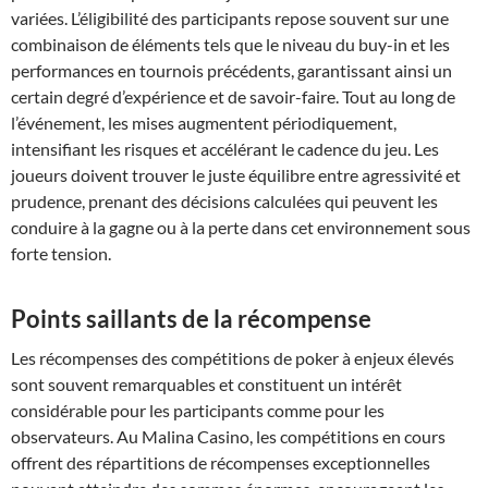
variées. L’éligibilité des participants repose souvent sur une
combinaison de éléments tels que le niveau du buy-in et les
performances en tournois précédents, garantissant ainsi un
certain degré d’expérience et de savoir-faire. Tout au long de
l’événement, les mises augmentent périodiquement,
intensifiant les risques et accélérant le cadence du jeu. Les
joueurs doivent trouver le juste équilibre entre agressivité et
prudence, prenant des décisions calculées qui peuvent les
conduire à la gagne ou à la perte dans cet environnement sous
forte tension.
Points saillants de la récompense
Les récompenses des compétitions de poker à enjeux élevés
sont souvent remarquables et constituent un intérêt
considérable pour les participants comme pour les
observateurs. Au Malina Casino, les compétitions en cours
offrent des répartitions de récompenses exceptionnelles