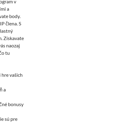
rogram v
ími a
vate body.
IP člena. S
lastný
m. Získavate
vás naozaj
čo tu
 hre vašich
ň a
ačné bonusy
ie sú pre