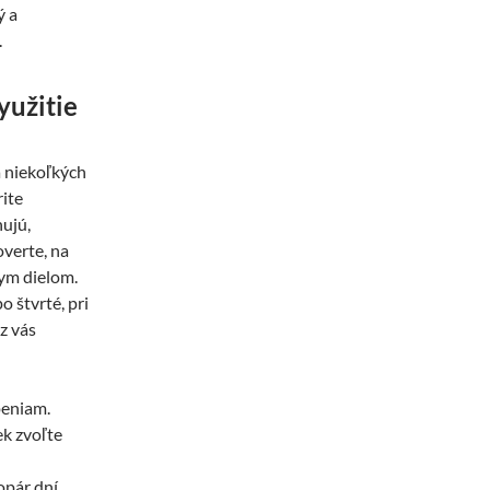
ý a
.
yužitie
a niekoľkých
rite
ujú,
verte, na
nym dielom.
o štvrté, pri
z vás
peniam.
k zvoľte
opár dní.