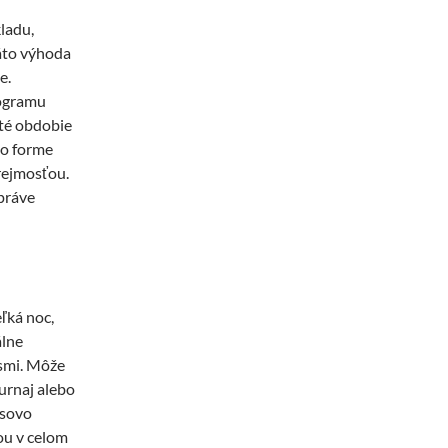
ladu,
Táto výhoda
e.
rogramu
ité obdobie
vo forme
zrejmosťou.
 práve
eľká noc,
álne
usmi. Môže
urnaj alebo
asovo
ou v celom