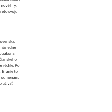
 nové hry.
Preto svoju
lovenska.
a následne
o zákona,
bčianskeho
e rýchle. Po
 Branie to
ým odmenám.
o užívať