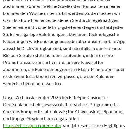
abstimmen können, welche Spiele oder Bonusarten in einer
kommenden Woche unterstützt werden. Zudem testen wir
Gamification-Elemente, bei denen Sie durch regelmäßiges
Spielen eine individuelle Erfolgsleiter ersteigen und auf jeder
Stufe einzigartige Belohnungen aktivieren. Technologische
Neuerungen wie Bonusangebote, die über unsere mobile App
ausschließlich verfügbar sind, sind ebenfalls in der Pipeline.
Bleiben Sie also stets auf dem Laufenden, indem unsere
Promotionsseite besuchen und unsere Newsletter
abonnieren, um keine der begrenzten Flash-Promotions oder
exklusiven Testaktionen zu verpassen, die den Kalender
weiterhin bereichern werden.
Unser Aktionskalender 2025 bei EliteSpin Casino für
Deutschland ist ein gewissenhaft erstelltes Programm, das
über das komplette Jahr hinweg für Abwechslung, Spannung
und üppige Gewinnchancen garantiert
https://elitesspin.com/de-de/
. Von jahreszeitlichen Highlights