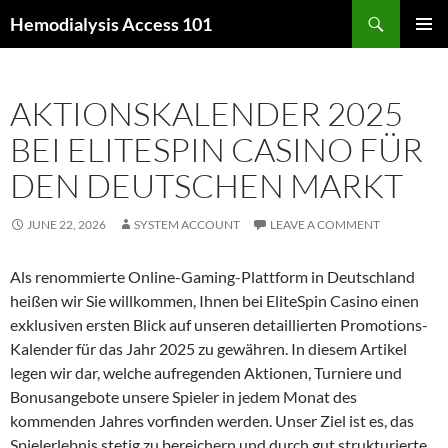
Skip
Search
Hemodialysis Access 101
to
PRIMAR
content
MENU
AKTIONSKALENDER 2025
BEI ELITESPIN CASINO FÜR
DEN DEUTSCHEN MARKT
JUNE 22, 2026
SYSTEM ACCOUNT
LEAVE A COMMENT
Als renommierte Online-Gaming-Plattform in Deutschland
heißen wir Sie willkommen, Ihnen bei EliteSpin Casino einen
exklusiven ersten Blick auf unseren detaillierten Promotions-
Kalender für das Jahr 2025 zu gewähren. In diesem Artikel
legen wir dar, welche aufregenden Aktionen, Turniere und
Bonusangebote unsere Spieler in jedem Monat des
kommenden Jahres vorfinden werden. Unser Ziel ist es, das
Spielerlebnis stetig zu bereichern und durch gut strukturierte,