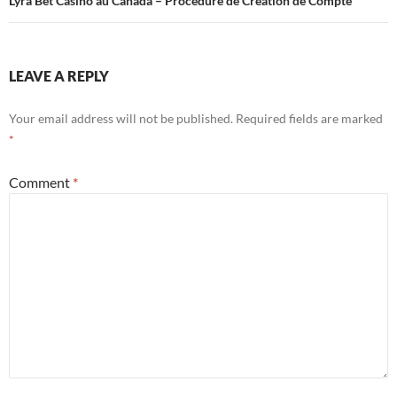
Lyra Bet Casino au Canada – Procédure de Création de Compte
LEAVE A REPLY
Your email address will not be published.
Required fields are marked
*
Comment
*