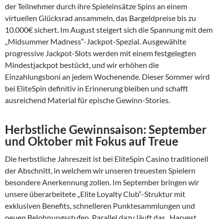
der Teilnehmer durch ihre Spieleinsätze Spins an einem
virtuellen Glücksrad ansammeln, das Bargeldpreise bis zu
10.000€ sichert. Im August steigert sich die Spannung mit dem
„Midsummer Madness“-Jackpot-Spezial. Ausgewählte
progressive Jackpot-Slots werden mit einem festgelegten
Mindestjackpot bestückt, und wir erhöhen die
Einzahlungsboni an jedem Wochenende. Dieser Sommer wird
bei EliteSpin definitiv in Erinnerung bleiben und schafft
ausreichend Material für epische Gewinn-Stories.
Herbstliche Gewinnsaison: September
und Oktober mit Fokus auf Treue
Die herbstliche Jahreszeit ist bei EliteSpin Casino traditionell
der Abschnitt, in welchem wir unseren treuesten Spielern
besondere Anerkennung zollen. Im September bringen wir
unsere überarbeitete „Elite Loyalty Club“-Struktur mit
exklusiven Benefits, schnelleren Punktesammlungen und
neuen Belohnungsstufen. Parallel dazu läuft das „Harvest