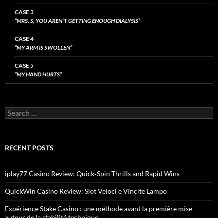
CASE 3
“MRS. S, YOU AREN’T GETTING ENOUGH DIALYSIS”
CASE 4
“MY ARM IS SWOLLEN”
CASE 5
“MY HAND HURTS”
Search
for:
RECENT POSTS
iplay77 Casino Review: Quick‑Spin Thrills and Rapid Wins
QuickWin Casino Review: Slot Veloci e Vincite Lampo
Expérience Stake Casino : une méthode avant la première mise
autour de la stabilité technique