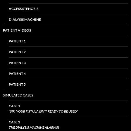
ACCESS STENOSIS
DIALYSIS MACHINE
PATIENT VIDEOS
PATIENT 1
PATIENT 2
PATIENT 3
PATIENT 4
PATIENT 5
SIMULATED CASES
CASE 1
“SIR, YOUR FISTULA ISN’T READY TO BE USED”
CASE 2
THE DIALYSIS MACHINE ALARMS!