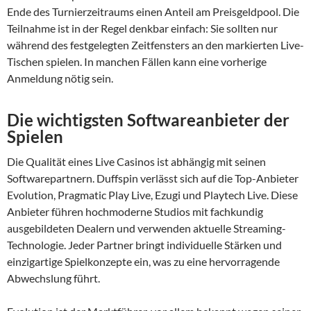
Ende des Turnierzeitraums einen Anteil am Preisgeldpool. Die
Teilnahme ist in der Regel denkbar einfach: Sie sollten nur
während des festgelegten Zeitfensters an den markierten Live-
Tischen spielen. In manchen Fällen kann eine vorherige
Anmeldung nötig sein.
Die wichtigsten Softwareanbieter der
Spielen
Die Qualität eines Live Casinos ist abhängig mit seinen
Softwarepartnern. Duffspin verlässt sich auf die Top-Anbieter
Evolution, Pragmatic Play Live, Ezugi und Playtech Live. Diese
Anbieter führen hochmoderne Studios mit fachkundig
ausgebildeten Dealern und verwenden aktuelle Streaming-
Technologie. Jeder Partner bringt individuelle Stärken und
einzigartige Spielkonzepte ein, was zu eine hervorragende
Abwechslung führt.