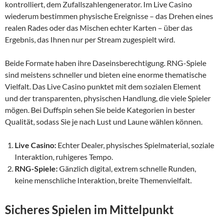
kontrolliert, dem Zufallszahlengenerator. Im Live Casino
wiederum bestimmen physische Ereignisse – das Drehen eines
realen Rades oder das Mischen echter Karten – über das
Ergebnis, das Ihnen nur per Stream zugespielt wird.
Beide Formate haben ihre Daseinsberechtigung. RNG-Spiele
sind meistens schneller und bieten eine enorme thematische
Vielfalt. Das Live Casino punktet mit dem sozialen Element
und der transparenten, physischen Handlung, die viele Spieler
mögen. Bei Duffspin sehen Sie beide Kategorien in bester
Qualität, sodass Sie je nach Lust und Laune wählen können.
Live Casino:
Echter Dealer, physisches Spielmaterial, soziale
Interaktion, ruhigeres Tempo.
RNG-Spiele:
Gänzlich digital, extrem schnelle Runden,
keine menschliche Interaktion, breite Themenvielfalt.
Sicheres Spielen im Mittelpunkt