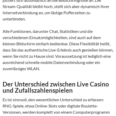
justiert sich automatisch an die Bildschirmgröße an. Die
Stream-Qualität bleibt hoch, stellt sich aber dynamisch Ihrer
Internetverbindung an, um lästige Pufferzeiten zu
unterbinden.
Alle Funktionen, darunter Chat, Statistiken und die
verschiedenen Einsatzmöglichkeiten, sind auch auf dem
kleinen Bildschirm einfach bedienbar. Diese Flexibilität heißt,
dass Sie das authentische Live-Erlebnis auch genießen können,
wenn Sie nicht zu Hause sind. Voraussetzung ist lediglich eine
ausreichend schnelle mobile Datenverbindung oder ein
zuverlässiges WLAN.
Der Unterschied zwischen Live Casino
und Zufallszahlenspielen
Es ist sinnvoll, den wesentlichen Unterschied zu erfassen:
RNG-Spiele, etwa Online-Slots oder digitale Roulette-
Versionen, werden komplett von einem Computerprogramm