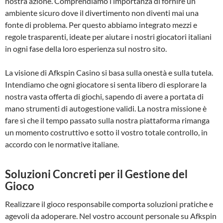
nostra azione. Comprendiamo l’importanza di fornire un
ambiente sicuro dove il divertimento non diventi mai una
fonte di problema. Per questo abbiamo integrato mezzi e
regole trasparenti, ideate per aiutare i nostri giocatori italiani
in ogni fase della loro esperienza sul nostro sito.
La visione di Afkspin Casino si basa sulla onestà e sulla tutela.
Intendiamo che ogni giocatore si senta libero di esplorare la
nostra vasta offerta di giochi, sapendo di avere a portata di
mano strumenti di autogestione validi. La nostra missione è
fare sì che il tempo passato sulla nostra piattaforma rimanga
un momento costruttivo e sotto il vostro totale controllo, in
accordo con le normative italiane.
Soluzioni Concreti per il Gestione del
Gioco
Realizzare il gioco responsabile comporta soluzioni pratiche e
agevoli da adoperare. Nel vostro account personale su Afkspin