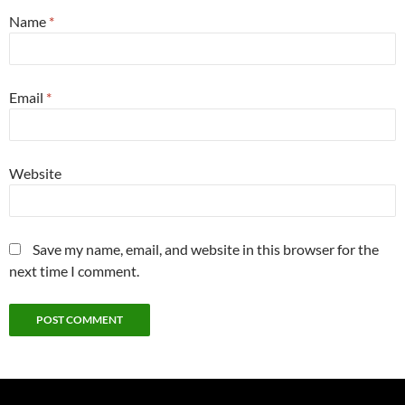
Name
*
Email
*
Website
Save my name, email, and website in this browser for the
next time I comment.