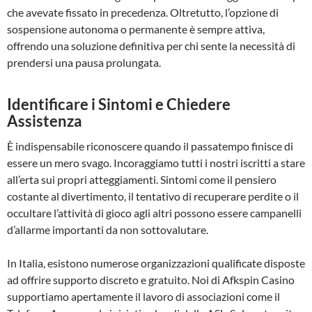
che avevate fissato in precedenza. Oltretutto, l’opzione di
sospensione autonoma o permanente è sempre attiva,
offrendo una soluzione definitiva per chi sente la necessità di
prendersi una pausa prolungata.
Identificare i Sintomi e Chiedere
Assistenza
È indispensabile riconoscere quando il passatempo finisce di
essere un mero svago. Incoraggiamo tutti i nostri iscritti a stare
all’erta sui propri atteggiamenti. Sintomi come il pensiero
costante al divertimento, il tentativo di recuperare perdite o il
occultare l’attività di gioco agli altri possono essere campanelli
d’allarme importanti da non sottovalutare.
In Italia, esistono numerose organizzazioni qualificate disposte
ad offrire supporto discreto e gratuito. Noi di Afkspin Casino
supportiamo apertamente il lavoro di associazioni come il