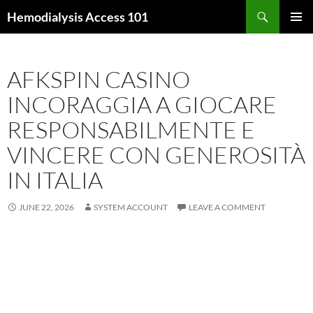
Skip
Search
Hemodialysis Access 101
to
PRIMAR
content
MENU
AFKSPIN CASINO
INCORAGGIA A GIOCARE
RESPONSABILMENTE E
VINCERE CON GENEROSITÀ
IN ITALIA
JUNE 22, 2026
SYSTEM ACCOUNT
LEAVE A COMMENT