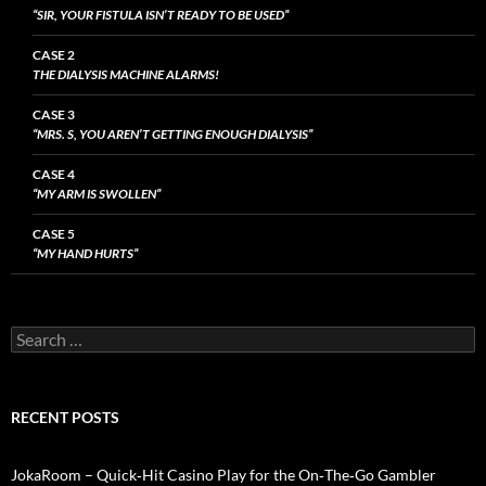
“SIR, YOUR FISTULA ISN’T READY TO BE USED”
CASE 2
THE DIALYSIS MACHINE ALARMS!
CASE 3
“MRS. S, YOU AREN’T GETTING ENOUGH DIALYSIS”
CASE 4
“MY ARM IS SWOLLEN”
CASE 5
“MY HAND HURTS”
Search
for:
RECENT POSTS
JokaRoom – Quick‑Hit Casino Play for the On‑The‑Go Gambler