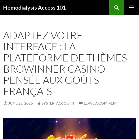
Skip
Search
Hemodialysis Access 101
to
PRIMAR
content
MENU
ADAPTEZ VOTRE
INTERFACE : LA
PLATEFORME DE THÈMES
BROWINNER CASINO
PENSÉE AUX GOÛTS
FRANÇAIS
JUNE 22, 2026
SYSTEM ACCOUNT
LEAVE A COMMENT