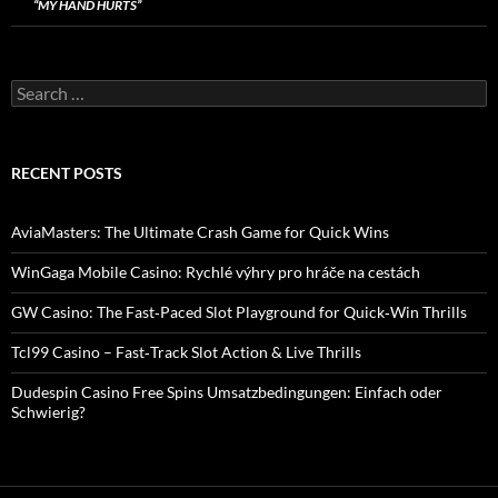
“MY HAND HURTS”
Search
for:
RECENT POSTS
AviaMasters: The Ultimate Crash Game for Quick Wins
WinGaga Mobile Casino: Rychlé výhry pro hráče na cestách
GW Casino: The Fast‑Paced Slot Playground for Quick‑Win Thrills
Tcl99 Casino – Fast‑Track Slot Action & Live Thrills
Dudespin Casino Free Spins Umsatzbedingungen: Einfach oder
Schwierig?