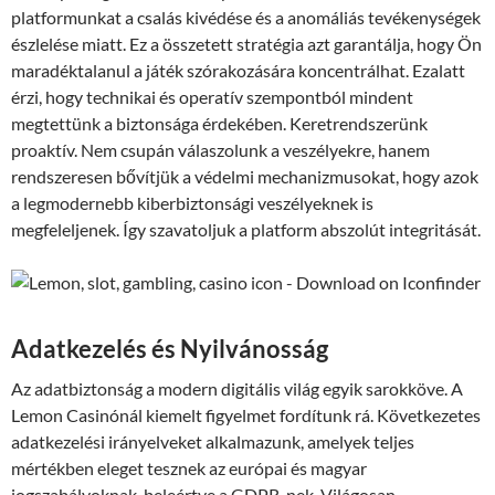
platformunkat a csalás kivédése és a anomáliás tevékenységek
észlelése miatt. Ez a összetett stratégia azt garantálja, hogy Ön
maradéktalanul a játék szórakozására koncentrálhat. Ezalatt
érzi, hogy technikai és operatív szempontból mindent
megtettünk a biztonsága érdekében. Keretrendszerünk
proaktív. Nem csupán válaszolunk a veszélyekre, hanem
rendszeresen bővítjük a védelmi mechanizmusokat, hogy azok
a legmodernebb kiberbiztonsági veszélyeknek is
megfeleljenek. Így szavatoljuk a platform abszolút integritását.
Adatkezelés és Nyilvánosság
Az adatbiztonság a modern digitális világ egyik sarokköve. A
Lemon Casinónál kiemelt figyelmet fordítunk rá. Következetes
adatkezelési irányelveket alkalmazunk, amelyek teljes
mértékben eleget tesznek az európai és magyar
jogszabályoknak, beleértve a GDPR-nek. Világosan