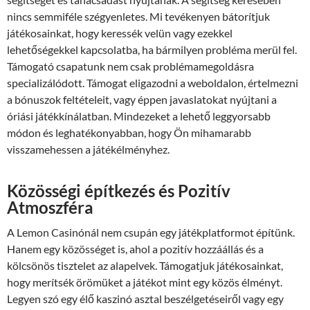
nincs semmiféle szégyenletes. Mi tevékenyen bátorítjuk
játékosainkat, hogy keressék velün vagy ezekkel
lehetőségekkel kapcsolatba, ha bármilyen probléma merül fel.
Támogató csapatunk nem csak problémamegoldásra
specializálódott. Támogat eligazodni a weboldalon, értelmezni
a bónuszok feltételeit, vagy éppen javaslatokat nyújtani a
óriási játékkínálatban. Mindezeket a lehető leggyorsabb
módon és leghatékonyabban, hogy Ön mihamarabb
visszamehessen a játékélményhez.
Közösségi építkezés és Pozitív
Atmoszféra
A Lemon Casinónál nem csupán egy játékplatformot építünk.
Hanem egy közösséget is, ahol a pozitív hozzáállás és a
kölcsönös tisztelet az alapelvek. Támogatjuk játékosainkat,
hogy merítsék örömüket a játékot mint egy közös élményt.
Legyen szó egy élő kaszinó asztal beszélgetéseiről vagy egy