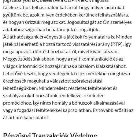
tájékoztatjuk felhasználóinkat arról, hogy milyen adatokat
gyűjtünk be, azok milyen érdekében kerülnek felhasználásra,
és hogyan őrizzük meg azokat. Jogosultságát az Ön személyes
adataihoz szigorúan behatároljuk és rögzítjük.
Átláthatóságunk érvényesül a játékok folyamataira is. Minden
játéknál elérhető a hozzá tartozó visszatérési arány (RTP). Így
megalapozott döntést hozhat arról, mivel kíván játszani.
Meggyőződésünk abban, hogy a nyílt kommunikáció és az
világos információk hozzájárulnak a bizalom kialakításához.
Lehetővé teszik, hogy vendégeink teljes mértékben megbízva
érezhessék magukat a választott szórakoztatási
lehetőségükben. Mindemellett részletes feltételeket és
szabályzatokat bocsátunk rendelkezésre minden
promócióhoz. Így nincs homály a bónuszok alkalmazásával
vagy a fogadási feltételekkel kapcsolatban. Ez tovább erősíti az
átlátható kapcsolatot.
Pénzügyi Tranzakciók Védelme