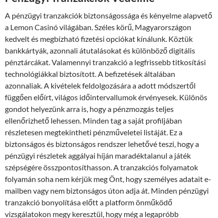
A pénzügyi tranzakciók biztonságossága és kényelme alapvető
a Lemon Casinó világában. Széles körű, Magyarországon
kedvelt és megbízható fizetési opciókat kínálunk. Köztük
bankkártyák, azonnali átutalásokat és különböző digitális
pénztárcákat. Valamennyi tranzakció a legfrissebb titkosítási
technológiákkal biztosított. A befizetések általában
azonnaliak. A kivételek feldolgozására a adott módszertől
függően előírt, világos időintervallumok érvényesek. Különös
gondot helyezünk arra is, hogy a pénzmozgás teljes
ellenőrizhető lehessen. Minden tag a saját profiljában
részletesen megtekintheti pénzműveletei listáját. Ez a
biztonságos és biztonságos rendszer lehetővé teszi, hogy a
pénzügyi részletek aggályai híján maradéktalanul a játék
szépségére összpontosíthasson. A tranzakciós folyamatok
folyamán soha nem kérjük meg Önt, hogy személyes adatait e-
mailben vagy nem biztonságos úton adja át. Minden pénzügyi
tranzakció bonyolítása előtt a platform önműködő
vizsgálatokon megy keresztül, hogy még a legapróbb