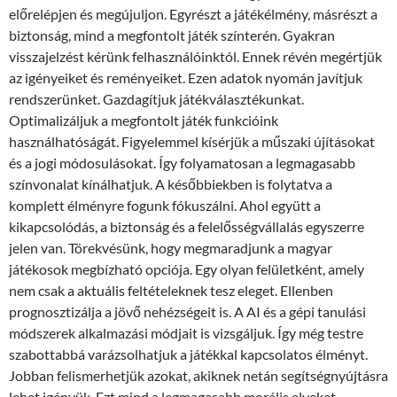
előrelépjen és megújuljon. Egyrészt a játékélmény, másrészt a
biztonság, mind a megfontolt játék színterén. Gyakran
visszajelzést kérünk felhasználóinktól. Ennek révén megértjük
az igényeiket és reményeiket. Ezen adatok nyomán javítjuk
rendszerünket. Gazdagítjuk játékválasztékunkat.
Optimalizáljuk a megfontolt játék funkcióink
használhatóságát. Figyelemmel kísérjük a műszaki újításokat
és a jogi módosulásokat. Így folyamatosan a legmagasabb
színvonalat kínálhatjuk. A későbbiekben is folytatva a
komplett élményre fogunk fókuszálni. Ahol együtt a
kikapcsolódás, a biztonság és a felelősségvállalás egyszerre
jelen van. Törekvésünk, hogy megmaradjunk a magyar
játékosok megbízható opciója. Egy olyan felületként, amely
nem csak a aktuális feltételeknek tesz eleget. Ellenben
prognosztizálja a jövő nehézségeit is. A AI és a gépi tanulási
módszerek alkalmazási módjait is vizsgáljuk. Így még testre
szabottabbá varázsolhatjuk a játékkal kapcsolatos élményt.
Jobban felismerhetjük azokat, akiknek netán segítségnyújtásra
lehet igényük. Ezt mind a legmagasabb morális elveket