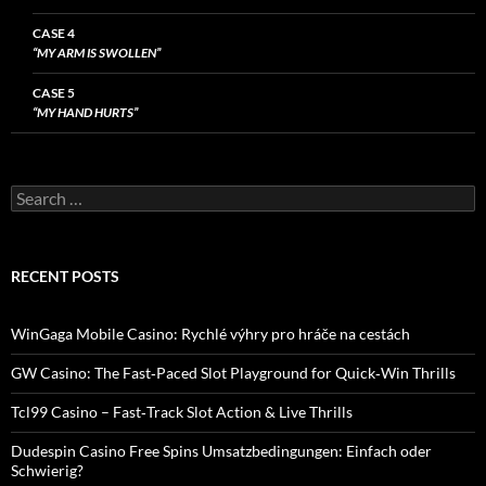
CASE 4
“MY ARM IS SWOLLEN”
CASE 5
“MY HAND HURTS”
Search
for:
RECENT POSTS
WinGaga Mobile Casino: Rychlé výhry pro hráče na cestách
GW Casino: The Fast‑Paced Slot Playground for Quick‑Win Thrills
Tcl99 Casino – Fast‑Track Slot Action & Live Thrills
Dudespin Casino Free Spins Umsatzbedingungen: Einfach oder
Schwierig?