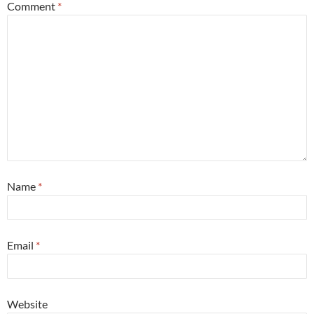
Comment
*
Name
*
Email
*
Website