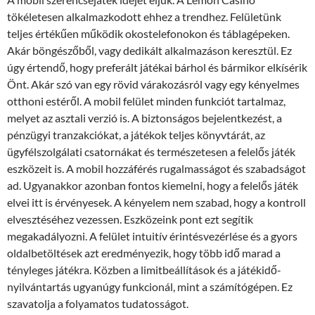
tökéletesen alkalmazkodott ehhez a trendhez. Felületünk
teljes értékűen működik okostelefonokon és táblagépeken.
Akár böngészőből, vagy dedikált alkalmazáson keresztül. Ez
úgy értendő, hogy preferált játékai bárhol és bármikor elkísérik
Önt. Akár szó van egy rövid várakozásról vagy egy kényelmes
otthoni estéről. A mobil felület minden funkciót tartalmaz,
melyet az asztali verzió is. A biztonságos bejelentkezést, a
pénzügyi tranzakciókat, a játékok teljes könyvtárát, az
ügyfélszolgálati csatornákat és természetesen a felelős játék
eszközeit is. A mobil hozzáférés rugalmasságot és szabadságot
ad. Ugyanakkor azonban fontos kiemelni, hogy a felelős játék
elvei itt is érvényesek. A kényelem nem szabad, hogy a kontroll
elvesztéséhez vezessen. Eszközeink pont ezt segítik
megakadályozni. A felület intuitív érintésvezérlése és a gyors
oldalbetöltések azt eredményezik, hogy több idő marad a
tényleges játékra. Közben a limitbeállítások és a játékidő-
nyilvántartás ugyanúgy funkcionál, mint a számítógépen. Ez
szavatolja a folyamatos tudatosságot.