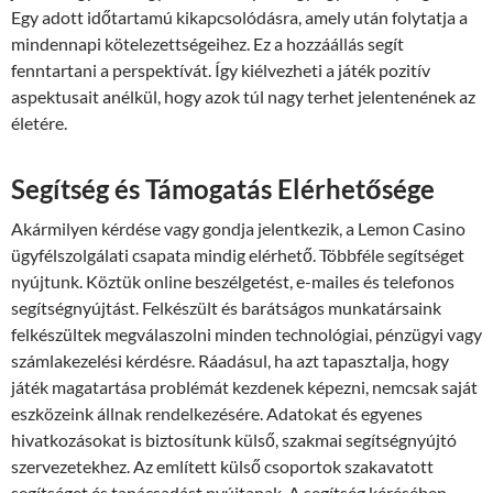
Egy adott időtartamú kikapcsolódásra, amely után folytatja a
mindennapi kötelezettségeihez. Ez a hozzáállás segít
fenntartani a perspektívát. Így kiélvezheti a játék pozitív
aspektusait anélkül, hogy azok túl nagy terhet jelentenének az
életére.
Segítség és Támogatás Elérhetősége
Akármilyen kérdése vagy gondja jelentkezik, a Lemon Casino
ügyfélszolgálati csapata mindig elérhető. Többféle segítséget
nyújtunk. Köztük online beszélgetést, e-mailes és telefonos
segítségnyújtást. Felkészült és barátságos munkatársaink
felkészültek megválaszolni minden technológiai, pénzügyi vagy
számlakezelési kérdésre. Ráadásul, ha azt tapasztalja, hogy
játék magatartása problémát kezdenek képezni, nemcsak saját
eszközeink állnak rendelkezésére. Adatokat és egyenes
hivatkozásokat is biztosítunk külső, szakmai segítségnyújtó
szervezetekhez. Az említett külső csoportok szakavatott
segítséget és tanácsadást nyújtanak. A segítség kérésében