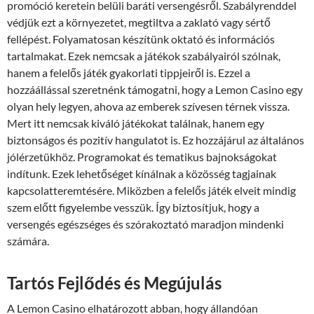
promóció keretein belüli baráti versengésről. Szabályrenddel
védjük ezt a környezetet, megtiltva a zaklató vagy sértő
fellépést. Folyamatosan készítünk oktató és információs
tartalmakat. Ezek nemcsak a játékok szabályairól szólnak,
hanem a felelős játék gyakorlati tippjeiről is. Ezzel a
hozzáállással szeretnénk támogatni, hogy a Lemon Casino egy
olyan hely legyen, ahova az emberek szívesen térnek vissza.
Mert itt nemcsak kiváló játékokat találnak, hanem egy
biztonságos és pozitív hangulatot is. Ez hozzájárul az általános
jólérzetükhöz. Programokat és tematikus bajnokságokat
indítunk. Ezek lehetőséget kínálnak a közösség tagjainak
kapcsolatteremtésére. Miközben a felelős játék elveit mindig
szem előtt figyelembe vesszük. Így biztosítjuk, hogy a
versengés egészséges és szórakoztató maradjon mindenki
számára.
Tartós Fejlődés és Megújulás
A Lemon Casino elhatározott abban, hogy állandóan