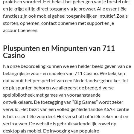
praktisch voordeel. Het belast het geheugen van je toestel niet
en je krijgt altijd direct toegang via je browser. Alle essentiële
functies zijn ook mobiel geheel toegankelijk en intuïtief. Zoals
storten, opnemen, contact opnemen met support en je
account beheren.
Pluspunten en Minpunten van 711
Casino
Na onze beoordeling kunnen we een helder beeld geven van de
belangrijkste voor- en nadelen van 711 Casino. We bekijken
dat vanuit het perspectief van een Nederlandse gebruiker. Tot
de pluspunten behoren we allereerst de brede, diverse
spelbibliotheek met games van vooraanstaande
ontwikkelaars. De toezegging van “Big Games” wordt zeker
vervuld. Het bezit van een volledige Nederlandse KSA-licentie
is het essentiële voordeel. Het verschaft officiële zekerheid en
vertrouwen. De website is gebruiksvriendelijk, zowel op
desktop als mobiel. De invoeging van populaire