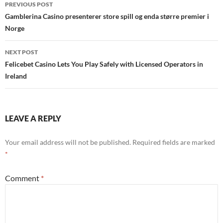
Post
PREVIOUS POST
navigation
Gamblerina Casino presenterer store spill og enda større premier i
Norge
NEXT POST
Felicebet Casino Lets You Play Safely with Licensed Operators in
Ireland
LEAVE A REPLY
Your email address will not be published.
Required fields are marked
*
Comment
*