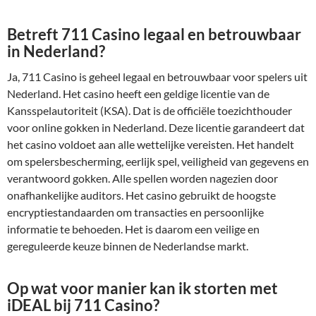
Betreft 711 Casino legaal en betrouwbaar
in Nederland?
Ja, 711 Casino is geheel legaal en betrouwbaar voor spelers uit
Nederland. Het casino heeft een geldige licentie van de
Kansspelautoriteit (KSA). Dat is de officiële toezichthouder
voor online gokken in Nederland. Deze licentie garandeert dat
het casino voldoet aan alle wettelijke vereisten. Het handelt
om spelersbescherming, eerlijk spel, veiligheid van gegevens en
verantwoord gokken. Alle spellen worden nagezien door
onafhankelijke auditors. Het casino gebruikt de hoogste
encryptiestandaarden om transacties en persoonlijke
informatie te behoeden. Het is daarom een veilige en
gereguleerde keuze binnen de Nederlandse markt.
Op wat voor manier kan ik storten met
iDEAL bij 711 Casino?