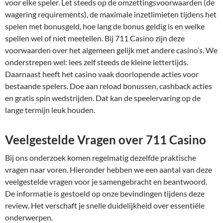
voor elke speler. Let steeds op de omzettingsvoorwaarden (de
wagering requirements), de maximale inzetlimieten tijdens het
spelen met bonusgeld, hoe lang de bonus geldig is en welke
spellen wel of niet meetellen. Bij 711 Casino zijn deze
voorwaarden over het algemeen gelijk met andere casino’s. We
onderstrepen wel: lees zelf steeds de kleine lettertijds.
Daarnaast heeft het casino vaak doorlopende acties voor
bestaande spelers. Doe aan reload bonussen, cashback acties
en gratis spin wedstrijden. Dat kan de speelervaring op de
lange termijn leuk houden.
Veelgestelde Vragen over 711 Casino
Bij ons onderzoek komen regelmatig dezelfde praktische
vragen naar voren. Hieronder hebben we een aantal van deze
veelgestelde vragen voor je samengebracht en beantwoord.
De informatie is gestoeld op onze bevindingen tijdens deze
review. Het verschaft je snelle duidelijkheid over essentiële
onderwerpen.