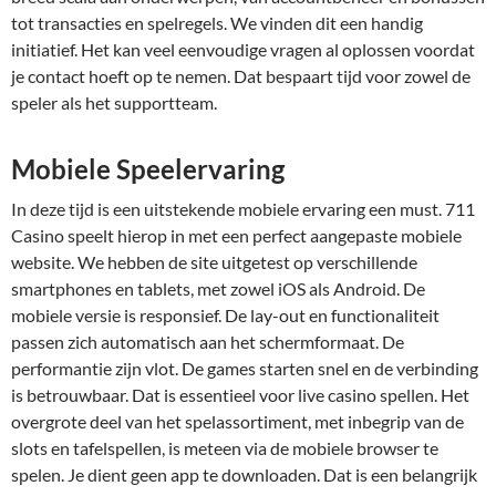
tot transacties en spelregels. We vinden dit een handig
initiatief. Het kan veel eenvoudige vragen al oplossen voordat
je contact hoeft op te nemen. Dat bespaart tijd voor zowel de
speler als het supportteam.
Mobiele Speelervaring
In deze tijd is een uitstekende mobiele ervaring een must. 711
Casino speelt hierop in met een perfect aangepaste mobiele
website. We hebben de site uitgetest op verschillende
smartphones en tablets, met zowel iOS als Android. De
mobiele versie is responsief. De lay-out en functionaliteit
passen zich automatisch aan het schermformaat. De
performantie zijn vlot. De games starten snel en de verbinding
is betrouwbaar. Dat is essentieel voor live casino spellen. Het
overgrote deel van het spelassortiment, met inbegrip van de
slots en tafelspellen, is meteen via de mobiele browser te
spelen. Je dient geen app te downloaden. Dat is een belangrijk