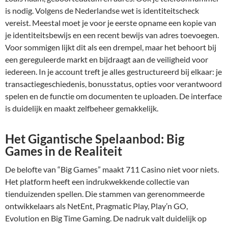
is nodig. Volgens de Nederlandse wet is identiteitscheck
vereist. Meestal moet je voor je eerste opname een kopie van
je identiteitsbewijs en een recent bewijs van adres toevoegen.
Voor sommigen lijkt dit als een drempel, maar het behoort bij
een gereguleerde markt en bijdraagt aan de veiligheid voor
iedereen. In je account treft je alles gestructureerd bij elkaar: je
transactiegeschiedenis, bonusstatus, opties voor verantwoord
spelen en de functie om documenten te uploaden. De interface
is duidelijk en maakt zelfbeheer gemakkelijk.
Het Gigantische Spelaanbod: Big
Games in de Realiteit
De belofte van “Big Games” maakt 711 Casino niet voor niets.
Het platform heeft een indrukwekkende collectie van
tienduizenden spellen. Die stammen van gerenommeerde
ontwikkelaars als NetEnt, Pragmatic Play, Play’n GO,
Evolution en Big Time Gaming. De nadruk valt duidelijk op