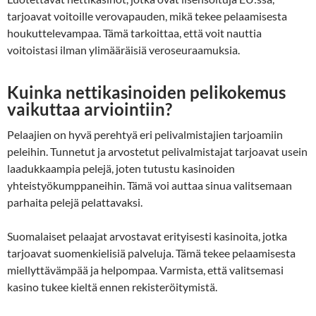
tarjoavat voitoille verovapauden, mikä tekee pelaamisesta
houkuttelevampaa. Tämä tarkoittaa, että voit nauttia
voitoistasi ilman ylimääräisiä veroseuraamuksia.
Kuinka nettikasinoiden pelikokemus
vaikuttaa arviointiin?
Pelaajien on hyvä perehtyä eri pelivalmistajien tarjoamiin
peleihin. Tunnetut ja arvostetut pelivalmistajat tarjoavat usein
laadukkaampia pelejä, joten tutustu kasinoiden
yhteistyökumppaneihin. Tämä voi auttaa sinua valitsemaan
parhaita pelejä pelattavaksi.
Suomalaiset pelaajat arvostavat erityisesti kasinoita, jotka
tarjoavat suomenkielisiä palveluja. Tämä tekee pelaamisesta
miellyttävämpää ja helpompaa. Varmista, että valitsemasi
kasino tukee kieltä ennen rekisteröitymistä.