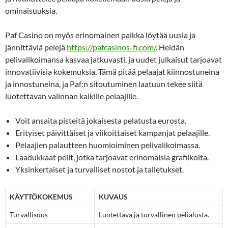
ominaisuuksia.
Paf Casino on myös erinomainen paikka löytää uusia ja
jännittäviä pelejä
https://pafcasinos-fi.com/
. Heidän
pelivalikoimansa kasvaa jatkuvasti, ja uudet julkaisut tarjoavat
innovatiivisia kokemuksia. Tämä pitää pelaajat kiinnostuneina
ja innostuneina, ja Paf:n sitoutuminen laatuun tekee siitä
luotettavan valinnan kaikille pelaajille.
Voit ansaita pisteitä jokaisesta pelatusta eurosta.
Erityiset päivittäiset ja viikoittaiset kampanjat pelaajille.
Pelaajien palautteen huomioiminen pelivalikoimassa.
Laadukkaat pelit, jotka tarjoavat erinomaisia grafiikoita.
Yksinkertaiset ja turvalliset nostot ja talletukset.
KÄYTTÖKOKEMUS
KUVAUS
Turvallisuus
Luotettava ja turvallinen pelialusta.