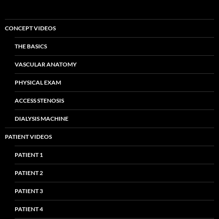
CONCEPT VIDEOS
THE BASICS
VASCULAR ANATOMY
PHYSICAL EXAM
ACCESS STENOSIS
DIALYSIS MACHINE
PATIENT VIDEOS
PATIENT 1
PATIENT 2
PATIENT 3
PATIENT 4