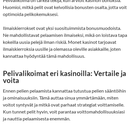
Pelivalikoima on tärkeä tekijä, kun arvioit kasinon bonuksia.
Huomioi, mitkä pelit ovat kelvollisia bonusten osalta, jotta voit
optimoida pelikokemuksesi.
Ilmaiskierrokset ovat yksi suosituimmista bonusmuodoista.
Ne mahdollistavat pelaamisen ilmaiseksi, mikä on loistava tapa
kokeilla uusia pelejä ilman riskiä. Monet kasinot tarjoavat
ilmaiskierroksia uusille ja olemassa oleville asiakkaille, joten
kannattaa hyödyntää tämä mahdollisuus.
Pelivalikoimat eri kasinoilla: Vertaile ja
voita
Ennen pelien pelaamista kannattaa tutustua pelien sääntöihin
ja ominaisuuksiin. Tämä auttaa sinua ymmärtämään, miten
voitot syntyvät ja mitkä ovat parhaat strategiat voittamiselle.
Kun tunnet pelit hyvin, voit parantaa voittomahdollisuuksiasi
ja nauttia pelaamisesta enemmän.