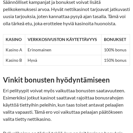
Säännölliset kampanjat ja bonukset voivat lisätä
pelikokemuksesi arvoa. Hyvät nettikasinot tarjoavat jatkuvasti
uusia tarjouksia, joten kannattaa pysyä ajan tasalla. Tämä voi
olla tärkeä etu, joka erottelee hyviä kasinoita huonoista.
KASINO
VERKKOSIVUSTON KÄYTETTÄVYYS
BONUKSET
Kasino A
Erinomainen
100% bonus
Kasino B
Hyvä
150% bonus
Vinkit bonusten hyödyntämiseen
Eri pelityypit voivat myös vaikuttaa bonusten saatavuuteen.
Esimerkiksi jotkut kasinot saattavat rajoittaa bonusrahojen
käyttöä tiettyihin peleihin, kun taas toiset antavat pelaajien
valita vapaasti. Tämä ero voi vaikuttaa pelaajan päätökseen
valita tietty nettikasino.