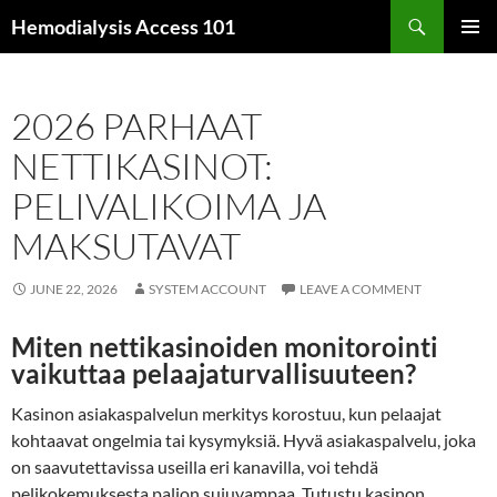
Skip
Search
Hemodialysis Access 101
to
PRIMAR
content
MENU
2026 PARHAAT
NETTIKASINOT:
PELIVALIKOIMA JA
MAKSUTAVAT
JUNE 22, 2026
SYSTEM ACCOUNT
LEAVE A COMMENT
Miten nettikasinoiden monitorointi
vaikuttaa pelaajaturvallisuuteen?
Kasinon asiakaspalvelun merkitys korostuu, kun pelaajat
kohtaavat ongelmia tai kysymyksiä. Hyvä asiakaspalvelu, joka
on saavutettavissa useilla eri kanavilla, voi tehdä
pelikokemuksesta paljon sujuvampaa. Tutustu kasinon