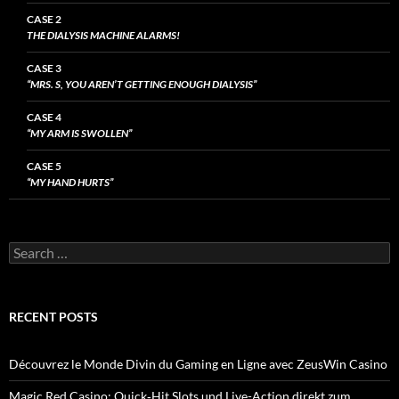
CASE 2
THE DIALYSIS MACHINE ALARMS!
CASE 3
“MRS. S, YOU AREN’T GETTING ENOUGH DIALYSIS”
CASE 4
“MY ARM IS SWOLLEN”
CASE 5
“MY HAND HURTS”
Search
for:
RECENT POSTS
Découvrez le Monde Divin du Gaming en Ligne avec ZeusWin Casino
Magic Red Casino: Quick‑Hit Slots und Live-Action direkt zum