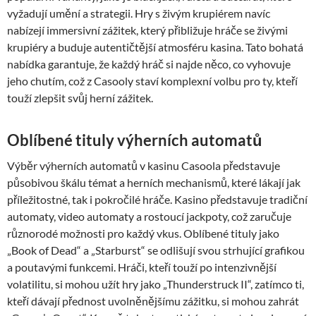
vyžadují umění a strategii. Hry s živým krupiérem navíc
nabízejí immersivní zážitek, který přibližuje hráče se živými
krupiéry a buduje autentičtější atmosféru kasina. Tato bohatá
nabídka garantuje, že každý hráč si najde něco, co vyhovuje
jeho chutím, což z Casooly staví komplexní volbu pro ty, kteří
touží zlepšit svůj herní zážitek.
Oblíbené tituly výherních automatů
Výběr výherních automatů v kasinu Casoola představuje
působivou škálu témat a herních mechanismů, které lákají jak
příležitostné, tak i pokročilé hráče. Kasino představuje tradiční
automaty, video automaty a rostoucí jackpoty, což zaručuje
různorodé možnosti pro každý vkus. Oblíbené tituly jako
„Book of Dead“ a „Starburst“ se odlišují svou strhující grafikou
a poutavými funkcemi. Hráči, kteří touží po intenzivnější
volatilitu, si mohou užít hry jako „Thunderstruck II“, zatímco ti,
kteří dávají přednost uvolněnějšímu zážitku, si mohou zahrát