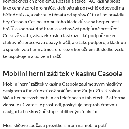
komplexnějších problémů. Rozsáhlá sekce FAQ kasina slouží
jako cenný zdroj pro hráče, kteří pátrají po rychlé odpovědi na
běžné otázky, a zahrnuje témata od správy účtu až po pravidla
hry. Casoola Casino kromě toho klade důraz na bezpečnost
hráčů a zodpovědné hraní a zachovává podpůrné prostředí.
Celkově vzato, závazek kasina k zákaznické podpoře nejen
efektivně zpracovává obavy hráčů, ale také podporuje kladnou
a spolehlivou herní atmosféru, což v konečném důsledku vede
ke uspokojení a udržení hráčů.
Mobilní herní zážitek v kasinu Casoola
Mobilní herní zážitek v kasinu Casoola zaujme svým hladkým
designem a funkčností, což hráčům umožňuje užít si širokou
škálu her na svých mobilních telefonech a tabletech. Platforma
zlepšuje uživatelské prostředí, poskytuje bezproblémovou
navigaci a bleskový přístup k oblíbeným funkcím.
Mezi klíčové součásti prožitku z hraní na mobilu patří: