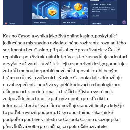
Kasino Casoola vyniká jako živá online kasino, poskytující
jedinečnou mix snadno ovladatelného rozhraní a rozmanitého
sortimentu her. Casino, přizpůsobené pro uživatele v České
republice, používá aktuální interface, které usnadňuje orientaci
a zvyšuje uživatelský zážitek. Její responzivní design garantuje,
že hráči mohou bezproblémově přistupovat ke oblíbeným
hrám na různých zařízeních. Kasino Casoola dále zdůrazňuje
na zabezpečení a používá vyspělé kódovací technologie pro
účinnou ochranu informací o hráčích. Přístup systému k
zodpovědnému hraní je patrný z mnoha prostředků a
informací, které uživatelům umožňují stanovit limity a když je
to potřeba využít podporu. Díky robustnímu zákaznické
podpoře a poutavé vzhledu se Casoola Casino ukazuje jako
přesvědčivá volba pro začínající i pokročilé uživatele.