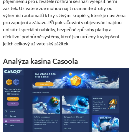
příjemnému pro uživatele rozhraní se snaží vylepšit herní
zážitek. Uživatelé zde mohou najít rozmanité druhy, od
výherních automatů k hry s živými krupiéry, které je navržena
pro zapojení a zábavu. Při pokračování v objevování najdou
unikátní speciální nabídky, bezpečné způsoby platby a
efektivní podpůrné systémy, které jsou určeny k vylepšení
jejich celkový uživatelský zážitek.
Analýza kasina Casoola