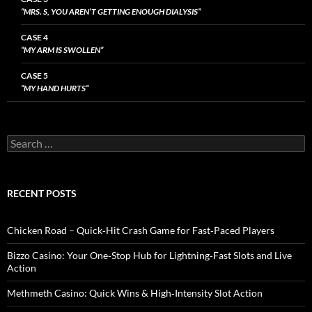
“MRS. S, YOU AREN’T GETTING ENOUGH DIALYSIS”
CASE 4
“MY ARM IS SWOLLEN”
CASE 5
“MY HAND HURTS”
Search
for:
RECENT POSTS
Chicken Road – Quick‑Hit Crash Game for Fast‑Paced Players
Bizzo Casino: Your One‑Stop Hub for Lightning‑Fast Slots and Live
Action
Methmeth Casino: Quick Wins & High‑Intensity Slot Action