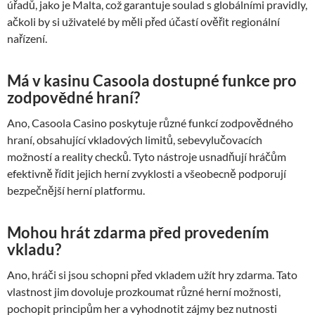
úřadů, jako je Malta, což garantuje soulad s globálními pravidly,
ačkoli by si uživatelé by měli před účastí ověřit regionální
nařízení.
Má v kasinu Casoola dostupné funkce pro
zodpovědné hraní?
Ano, Casoola Casino poskytuje různé funkcí zodpovědného
hraní, obsahující vkladových limitů, sebevylučovacích
možností a reality checků. Tyto nástroje usnadňují hráčům
efektivně řídit jejich herní zvyklosti a všeobecně podporují
bezpečnější herní platformu.
Mohou hrát zdarma před provedením
vkladu?
Ano, hráči si jsou schopni před vkladem užít hry zdarma. Tato
vlastnost jim dovoluje prozkoumat různé herní možnosti,
pochopit principům her a vyhodnotit zájmy bez nutnosti