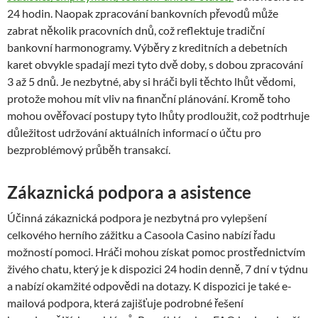
24 hodin. Naopak zpracování bankovních převodů může
zabrat několik pracovních dnů, což reflektuje tradiční
bankovní harmonogramy. Výběry z kreditních a debetních
karet obvykle spadají mezi tyto dvě doby, s dobou zpracování
3 až 5 dnů. Je nezbytné, aby si hráči byli těchto lhůt vědomi,
protože mohou mít vliv na finanční plánování. Kromě toho
mohou ověřovací postupy tyto lhůty prodloužit, což podtrhuje
důležitost udržování aktuálních informací o účtu pro
bezproblémový průběh transakcí.
Zákaznická podpora a asistence
Účinná zákaznická podpora je nezbytná pro vylepšení
celkového herního zážitku a Casoola Casino nabízí řadu
možností pomoci. Hráči mohou získat pomoc prostřednictvím
živého chatu, který je k dispozici 24 hodin denně, 7 dní v týdnu
a nabízí okamžité odpovědi na dotazy. K dispozici je také e-
mailová podpora, která zajišťuje podrobné řešení