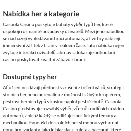
Nabídka her a kategorie
Casoola Casino poskytuje bohatý výběr typů her, které
uspokojí rozmanité požadavky uživatelů. Mezi jeho nabídkou
se nacházejí vyhledávané hrací automaty, a live hry nabízejí
immersivní zážitek z hraní v reálném čase. Tato nabídka nejen
zvyšuje interakci uživatelů, ale navíc dokazuje odhodlání
casino poskytovat kvalitní zábavu z hraní.
Dostupné typy her
Ať už jedinci dávají přednost vzrušení z točení válců, strategii
stolních her nebo adrenalinu z možností s živým krupiérem,
pestrost herních typů v kasinu naplní pestré chutě. Casoola
Casino představuje rozsáhlý výběr, včetně tradičních a video
automatů, z nichž každý se odlišuje specifickými tématy a
mechanikou. Fanoušci do stolních her si mohou vychutnat
populární varianty, jako je blackjack, ruleta a baccarat, které