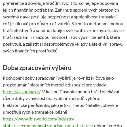
preference a dovoluje hráčům zvolit to, co nejlépe odpovídá
jejich finančním potřebám. Zahrnutí spolehlivých platebních
systémů navíc posiluje bezpečnost a spolehlivost transakcí,
což je klíčové pro důvěru uživatelů. S těmito metodami mohou
hráči efektivně a snadno dobíjet své kontá. Je nezbytné, aby se
hráči seznámili s každou možností, aby využili benefitů, které
poskytují, a zajistit si bezproblémové vklady a efektivní správu
svých finančních prostředků.
Doba zpracování výběru
Pochopení doby zpracování výběrů je rovněž klíčové jako
prozkoumání platebních metod k dispozici pro vklady
https://casoolaa.cz/
. V kasinu Casoola mohou hráči očekávat
různé doby v závislosti na zvolené metodě výběru.
Elektronické peněženky, jako je Skrill nebo Neteller, obvykle
umožňují rychlé transakce, běžně
https://www.ibisworld.com/industry-
statistics/employment/tourism-united-states/
dokončené do