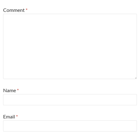
Comment
*
Name
*
Email
*