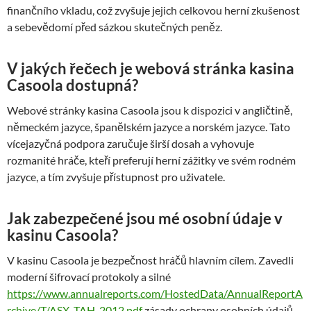
finančního vkladu, což zvyšuje jejich celkovou herní zkušenost
a sebevědomí před sázkou skutečných peněz.
V jakých řečech je webová stránka kasina
Casoola dostupná?
Webové stránky kasina Casoola jsou k dispozici v angličtině,
německém jazyce, španělském jazyce a norském jazyce. Tato
vícejazyčná podpora zaručuje širší dosah a vyhovuje
rozmanité hráče, kteří preferují herní zážitky ve svém rodném
jazyce, a tím zvyšuje přístupnost pro uživatele.
Jak zabezpečené jsou mé osobní údaje v
kasinu Casoola?
V kasinu Casoola je bezpečnost hráčů hlavním cílem. Zavedli
moderní šifrovací protokoly a silné
https://www.annualreports.com/HostedData/AnnualReportA
rchive/T/ASX_TAH_2012.pdf
zásady ochrany osobních údajů,